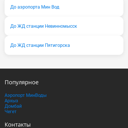
До аэропорта Мин Вод
До ЖД станции Невинномысск
До ЖД станции Пятигорска
Популярное
Аэропорт МинВоды
Архыз
Домбай
Чегет
Контакты