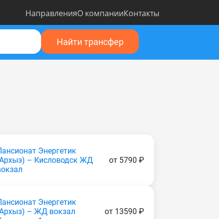
Направления
О компании
Контакты
Найти трансфер
Пансионат Энергетик
(Apxыз) – Кисловодск ЖД
от 5790 ₽
вокзал
Пансионат Энергетик
(Apxыз) – ЖД вокзал
от 13590 ₽