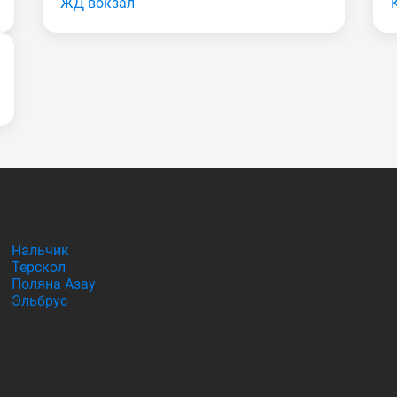
ЖД вокзал
Нальчик
Терскол
Поляна Азау
Эльбрус