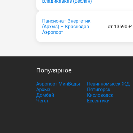
Владикавказ (Беслан)
Пансионат Энергетик
(Apxыз) – Краснодар
от 13590 ₽
Аэропорт
Популярное
Аэропорт МинВоды
Невинномысск ЖД
Архыз
Пятигорск
Домбай
Кисловодск
Чегет
Ессентуки