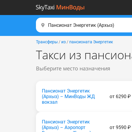
Трансферы
/
из
/
пансионата Энергетик
Такси из пансион
Выберите место назначения
Пансионат Энергетик
(Apxыз) – МинВоды ЖД
от 6290 ₽
вокзал
Пансионат Энергетик
(Apxыз) – Аэропорт
от 9590 ₽