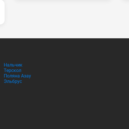
Нальчик
Терскол
Поляна Азау
Эльбрус