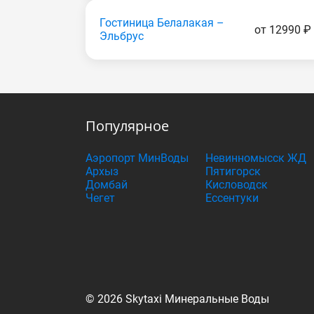
Гостиница Белалакая –
от 12990 ₽
Эльбрус
Популярное
Аэропорт МинВоды
Невинномысск ЖД
Архыз
Пятигорск
Домбай
Кисловодск
Чегет
Ессентуки
© 2026 Skytaxi Минеральные Воды