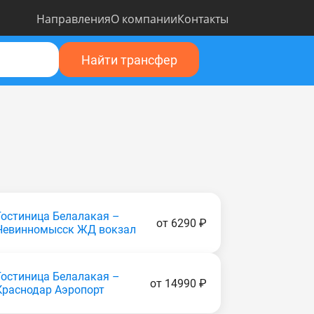
Направления
О компании
Контакты
Найти трансфер
Гостиница Белалакая –
от 6290 ₽
Невинномысск ЖД вокзал
Гостиница Белалакая –
от 14990 ₽
Краснодар Аэропорт