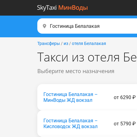
Трансферы
/
из
/
отеля Белалакая
Такси из отеля Б
Выберите место назначения
Гостиница Белалакая –
от 6290 ₽
МинВоды ЖД вокзал
Гостиница Белалакая –
от 5790 ₽
Кисловодск ЖД вокзал