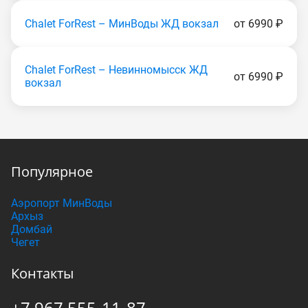
Chalet ForRest – МинВоды ЖД вокзал
от 6990 ₽
Chalet ForRest – Невинномысск ЖД
от 6990 ₽
вокзал
Популярное
Аэропорт МинВоды
Архыз
Домбай
Чегет
Контакты
+7 967 555-11-87