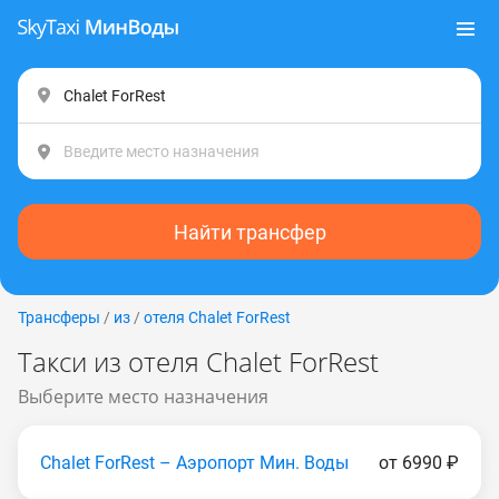
Найти трансфер
Трансферы
/
из
/
отеля Chalet ForRest
Такси из отеля Chalet ForRest
Выберите место назначения
Chalet ForRest – Аэропорт Мин. Воды
от 6990 ₽