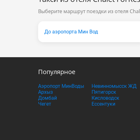
Выберите маршрут поездки из отеля Chal
До аэропорта Мин Вод
Популярное
Аэропорт МинВоды
Невинномысск ЖД
Архыз
Пятигорск
Домбай
Кисловодск
Чегет
Ессентуки