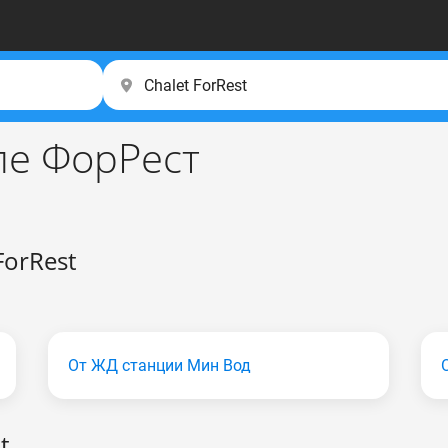
ле ФорРест
ForRest
От ЖД станции Мин Вод
t