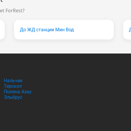
et ForRest?
До ЖД станции Мин Вод
Нальчик
Терскол
Поляна Азау
Эльбрус