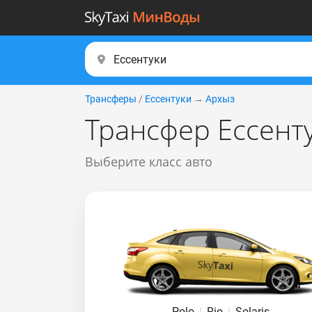
Трансферы
/
Ессентуки
→
Архыз
Трансфер Ессенту
Выберите класс авто
Polo
|
Rio
|
Solaris