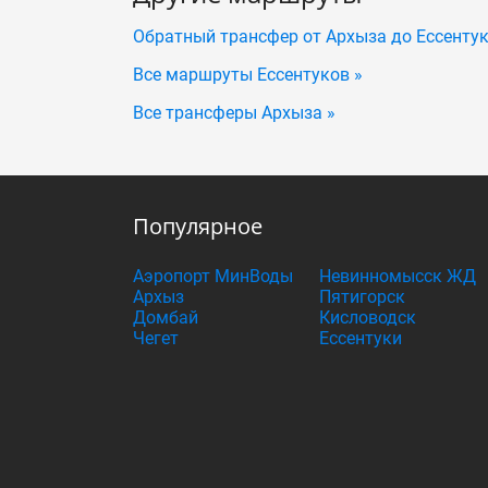
Обратный трансфер от Архыза до Ессенту
Все маршруты Ессентуков »
Все трансферы Архыза »
Популярное
Аэропорт МинВоды
Невинномысск ЖД
Архыз
Пятигорск
Домбай
Кисловодск
Чегет
Ессентуки