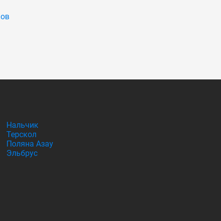
ков
Нальчик
Терскол
Поляна Азау
Эльбрус