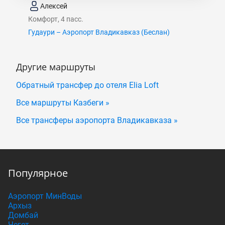
Алексей
Комфорт, 4 пасс.
Гудаури – Аэропорт Владикавказ (Беслан)
Другие маршруты
Обратный трансфер до отеля Elia Loft
Все маршруты Казбеги »
Все трансферы аэропорта Владикавказа »
Популярное
Аэропорт МинВоды
Архыз
Домбай
Чегет