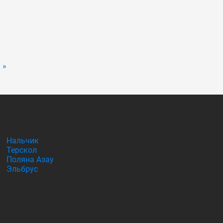
 »
Нальчик
Терскол
Поляна Азау
Эльбрус