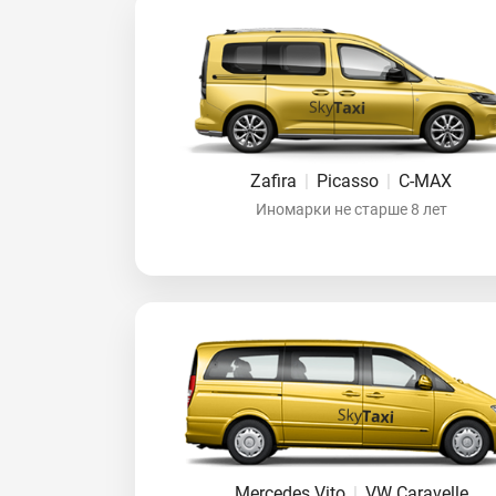
Zafira
|
Picasso
|
C-MAX
Иномарки не старше 8 лет
Mercedes Vito
|
VW Caravelle