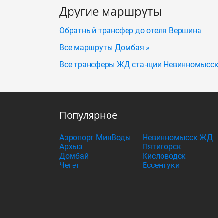
Другие маршруты
Обратный трансфер до отеля Вершина
Все маршруты Домбая »
Все трансферы ЖД станции Невинномысск
Популярное
Аэропорт МинВоды
Невинномысск ЖД
Архыз
Пятигорск
Домбай
Кисловодск
Чегет
Ессентуки