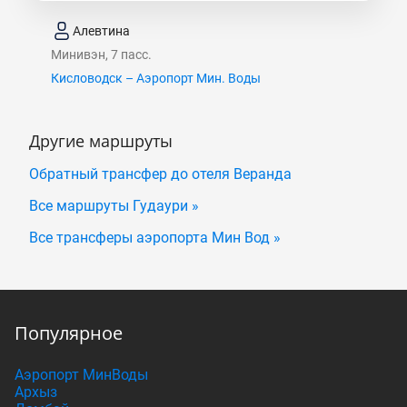
Алевтина
Минивэн, 7 пасс.
Кисловодск – Аэропорт Мин. Воды
Другие маршруты
Обратный трансфер до отеля Веранда
Все маршруты Гудаури »
Все трансферы аэропорта Мин Вод »
Популярное
Аэропорт МинВоды
Архыз