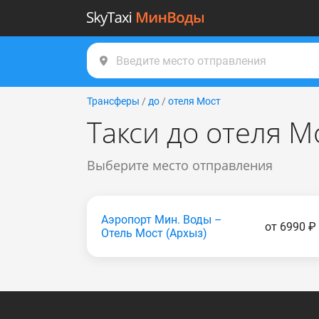
Трансферы
/
до
/
отеля Мост
Такси до отеля М
Выберите место отправления
Аэропорт Мин. Воды –
от 6990 ₽
Отель Мост (Apxыз)