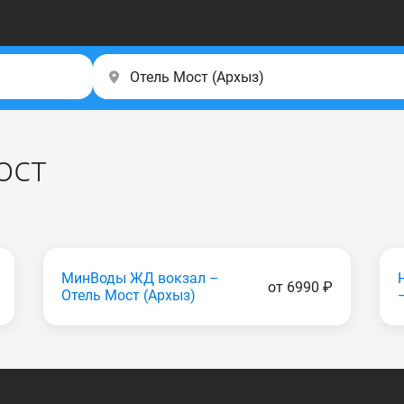
ост
МинВоды ЖД вокзал –
от 6990 ₽
Отель Мост (Apxыз)