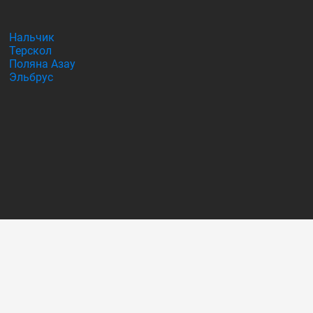
Нальчик
Терскол
Поляна Азау
Эльбрус