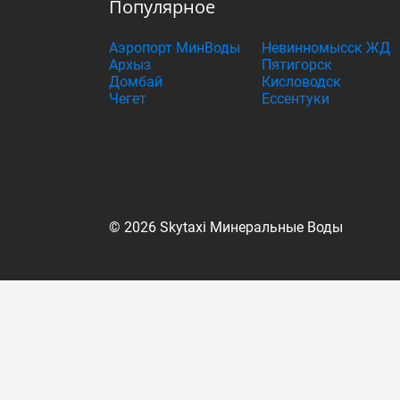
Популярное
Аэропорт МинВоды
Невинномысск ЖД
Архыз
Пятигорск
Домбай
Кисловодск
Чегет
Ессентуки
© 2026 Skytaxi Минеральные Воды