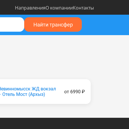
Направления
О компании
Контакты
Найти трансфер
Невинномысск ЖД вокзал
от 6990 ₽
– Отель Мост (Apxыз)