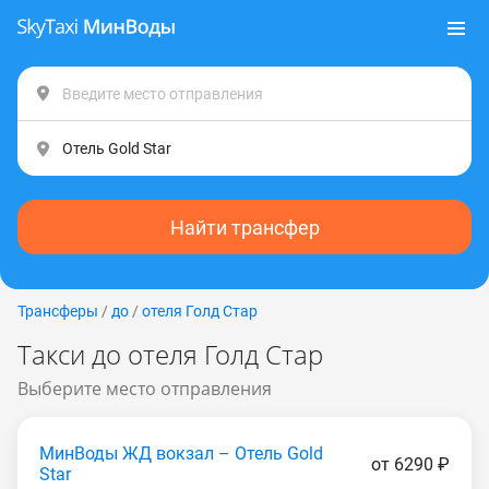
Найти трансфер
Трансферы
/
до
/
отеля Голд Стар
Такси до отеля Голд Стар
Выберите место отправления
МинВоды ЖД вокзал – Отель Gold
от 6290 ₽
Star