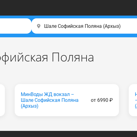
офийская Поляна
МинВоды ЖД вокзал –
Шале Софийская Поляна
от 6990 ₽
(Apxыз)