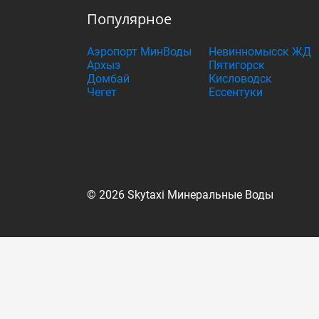
Популярное
Аэропорт МинВоды
Невинномысск ЖД
Архыз
Пятигорск
Домбай
Кисловодск
Чегет
Ессентуки
© 2026 Skytaxi Минеральные Воды