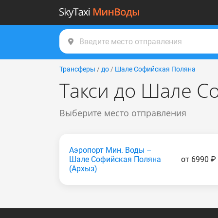
Трансферы
/
до
/
Шале Софийская Поляна
Такси до Шале С
Выберите место отправления
Аэропорт Мин. Воды –
Шале Софийская Поляна
от 6990 ₽
(Apxыз)