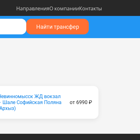
Направления
О компании
Контакты
Найти трансфер
Невинномысск ЖД вокзал
– Шале Софийская Поляна
от 6990 ₽
(Apxыз)