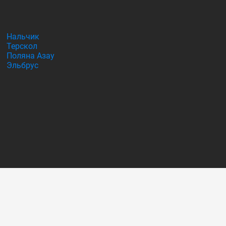
Нальчик
Терскол
Поляна Азау
Эльбрус