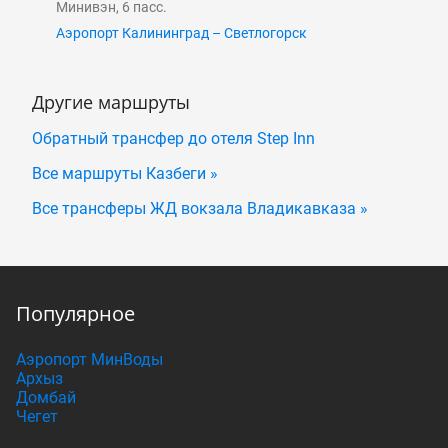
Минивэн, 6 пасс.
Аэропорт Калининград – Светлогорск
Другие маршруты
Обратный трансфер до отеля Step Inn
Все маршруты Казбеги »
Все трансферы ЖД вокзала Владикавказа »
Популярное
Аэропорт МинВоды
Архыз
Домбай
Чегет