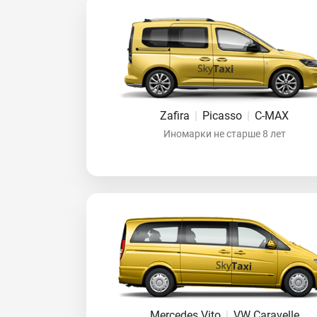
Zafira
|
Picasso
|
C-MAX
Иномарки не старше 8 лет
Mercedes Vito
|
VW Caravelle