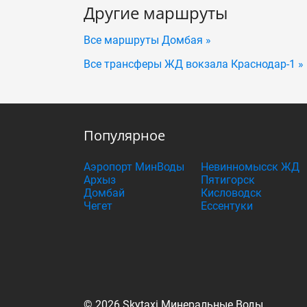
Другие маршруты
Все маршруты Домбая »
Все трансферы ЖД вокзала Краснодар-1 »
Популярное
Аэропорт МинВоды
Невинномысск ЖД
Архыз
Пятигорск
Домбай
Кисловодск
Чегет
Ессентуки
© 2026 Skytaxi Минеральные Воды