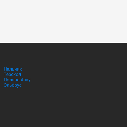
Нальчик
Терскол
Поляна Азау
Эльбрус