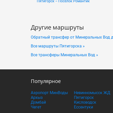
Пятигорск – Поселок Романтик
Другие маршруты
Обратный трансфер от Минеральных Вод 
Все маршруты Пятигорска »
Все трансферы Минеральных Вод »
Популярное
Аэропорт МинВоды
Невинномысск ЖД
Архыз
Пятигорск
Домбай
Кисловодск
Чегет
Ессентуки