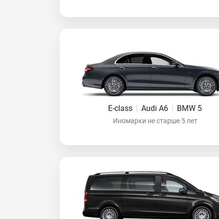
E-class
|
Audi A6
|
BMW 5
Иномарки не старше 5 лет