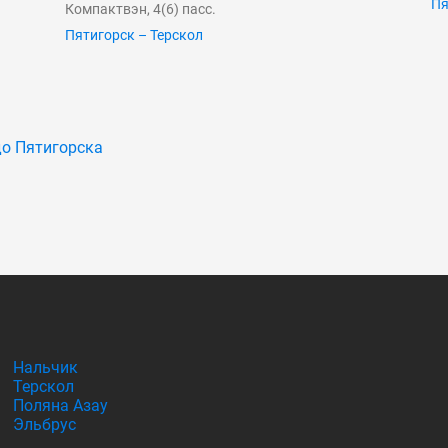
Пя
Компактвэн, 4(6) пасс.
Пятигорск – Терскол
до Пятигорска
Нальчик
Терскол
Поляна Азау
Эльбрус