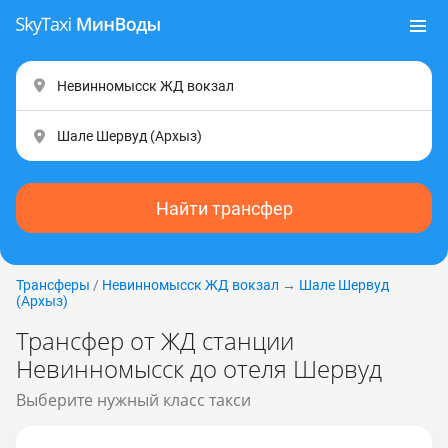
Найти трансфер
Трансферы
/
Невинномысск ЖД вокзал
→
Шале Шервуд
(Apxыз)
Трансфер от ЖД станции
Невинномысск до отеля Шервуд
Выберите нужный класс такси