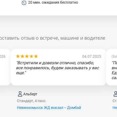
20 мин. ожидания бесплатно
оставить отзыв о встрече, машине и водителе
026
04.07.2025
(Б
"Встретили и довезли отлично, спасибо,
"П
все понравилось, будем заказывать у вас
вн
еще."
Ед
са
Альберт
Стандарт, 4 пасс.
Ст
Невинномысск ЖД вокзал – Домбай
Не