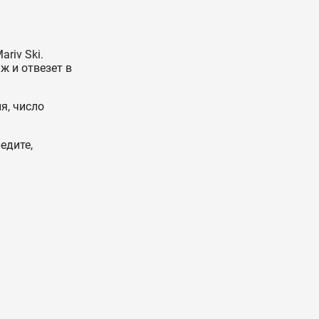
riv Ski.
ж и отвезет в
я, число
едите,