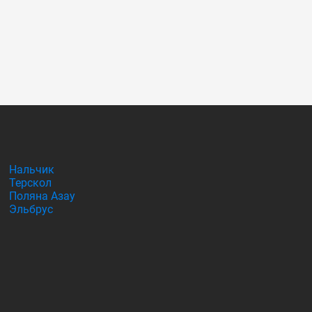
Нальчик
Терскол
Поляна Азау
Эльбрус