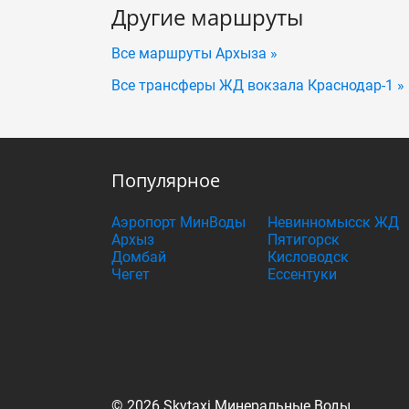
Другие маршруты
Все маршруты Архыза »
Все трансферы ЖД вокзала Краснодар-1 »
Популярное
Аэропорт МинВоды
Невинномысск ЖД
Архыз
Пятигорск
Домбай
Кисловодск
Чегет
Ессентуки
© 2026 Skytaxi Минеральные Воды