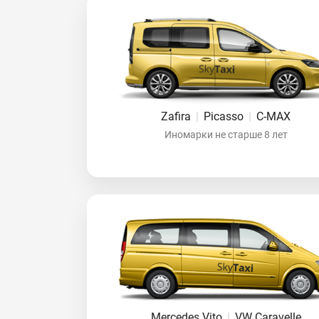
Zafira
|
Picasso
|
C-MAX
Иномарки не старше 8 лет
Mercedes Vito
|
VW Caravelle