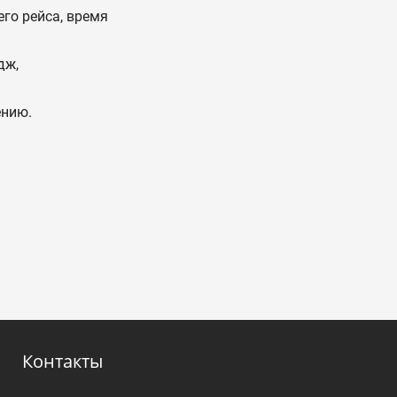
го рейса, время
дж,
ению.
Контакты