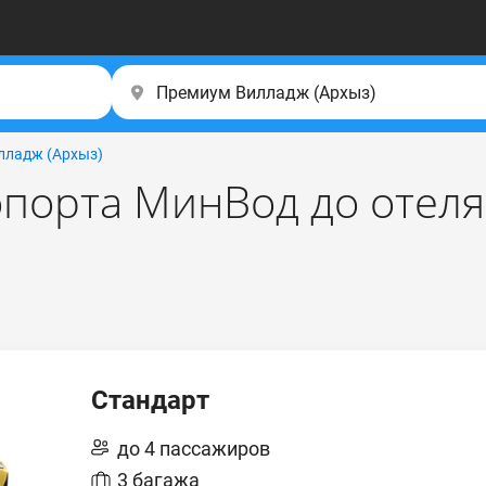
лладж (Apxыз)
опорта МинВод до отел
Стандарт
до 4 пассажиров
3 багажа