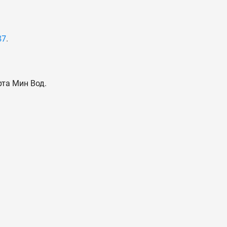
87
.
рта Мин Вод.