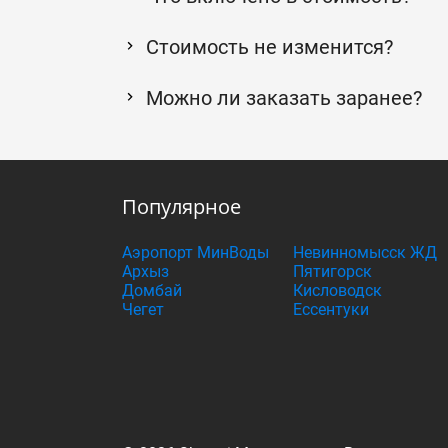
Стоимость не изменится?
Можно ли заказать заранее?
Популярное
Аэропорт МинВоды
Невинномысск ЖД
Архыз
Пятигорск
Домбай
Кисловодск
Чегет
Ессентуки