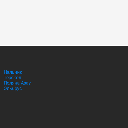
Нальчик
Терскол
Поляна Азау
Эльбрус