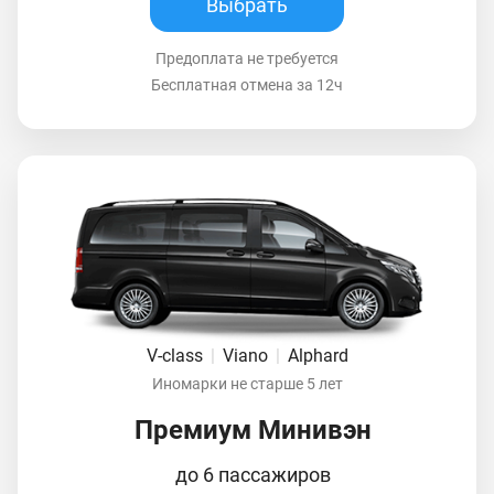
Выбрать
Предоплата не требуется
Бесплатная отмена за 12ч
V-class
|
Viano
|
Alphard
Иномарки не старше 5 лет
Премиум Минивэн
до 6 пассажиров