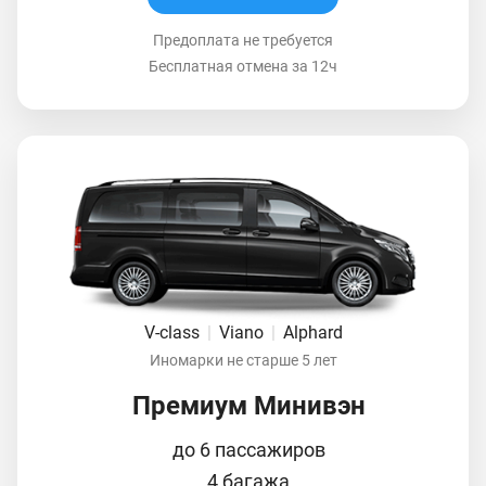
Предоплата не требуется
Бесплатная отмена за 12ч
V-class
|
Viano
|
Alphard
Иномарки не старше 5 лет
Премиум Минивэн
до 6 пассажиров
4 багажа