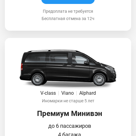
Предоплата не требуется
Бесплатная отмена за 12ч
V-class
|
Viano
|
Alphard
Иномарки не старше 5 лет
Премиум Минивэн
до 6 пассажиров
4 багажа