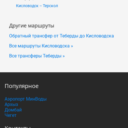
Кисловодск – Терскол
Другие маршруты
Обратный трансфер от Теберды до Кисловодска
Все маршруты Кисловодска »
Все трансферы Теберды »
Популярное
Аэропорт МинВоды
Архыз
Домбай
Чегет