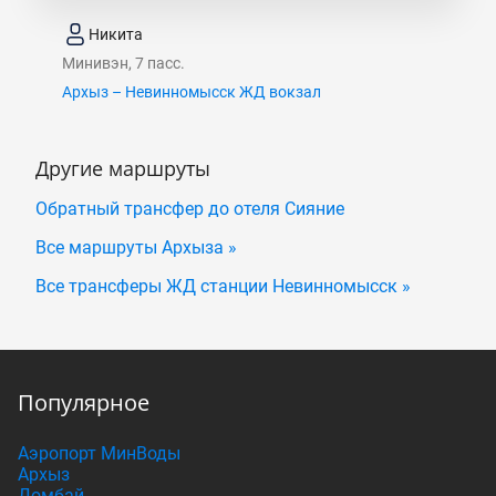
Никита
Минивэн, 7 пасс.
Архыз – Невинномысск ЖД вокзал
Другие маршруты
Обратный трансфер до отеля Сияние
Все маршруты Архыза »
Все трансферы ЖД станции Невинномысск »
Популярное
Аэропорт МинВоды
Архыз
Домбай