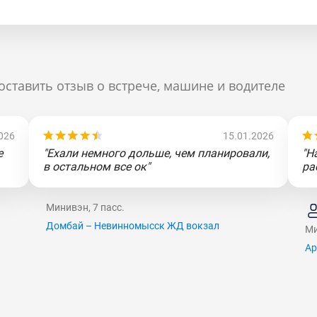
оставить отзыв о встрече, машине и водителе
026
15.01.2026
е
"Ехали немного дольше, чем планировали,
"Н
в остальном все ок"
ра
Минивэн, 7 пасс.
Домбай – Невинномысск ЖД вокзал
Ми
Ар