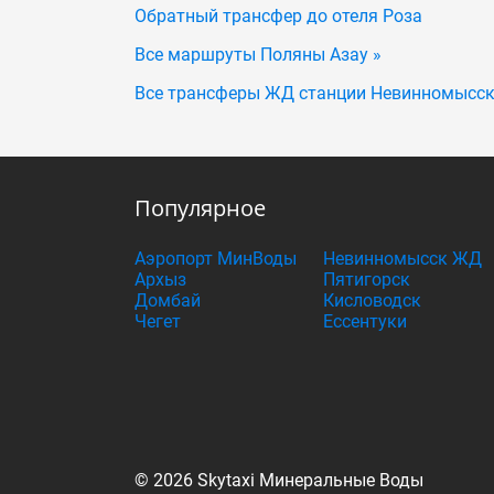
Обратный трансфер до отеля Роза
Все маршруты Поляны Азау »
Все трансферы ЖД станции Невинномысск
Популярное
Аэропорт МинВоды
Невинномысск ЖД
Архыз
Пятигорск
Домбай
Кисловодск
Чегет
Ессентуки
© 2026 Skytaxi Минеральные Воды