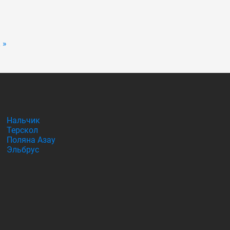
 »
Нальчик
Терскол
Поляна Азау
Эльбрус