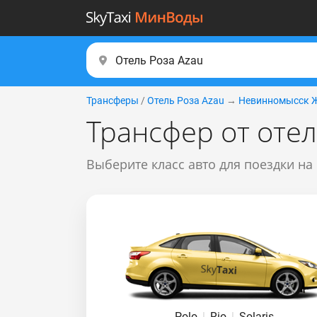
Трансферы
/
Отель Роза Аzаu
→
Невинномысск 
Трансфер от оте
Выберите класс авто для поездки на
Polo
|
Rio
|
Solaris