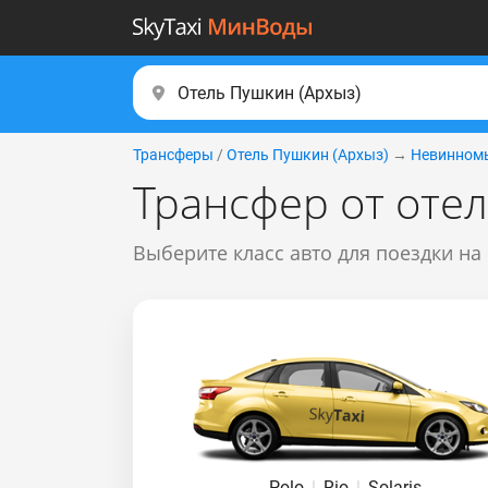
Трансферы
/
Отель Пушкин (Apxыз)
→
Невинном
Трансфер от оте
Выберите класс авто для поездки на
Polo
|
Rio
|
Solaris