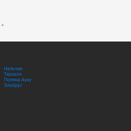
 »
Нальчик
Терскол
Поляна Азау
Эльбрус