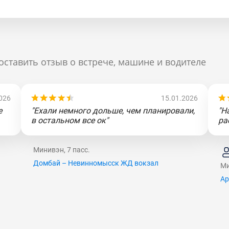
оставить отзыв о встрече, машине и водителе
026
15.01.2026
е
"Ехали немного дольше, чем планировали,
"Н
в остальном все ок"
ра
Минивэн, 7 пасс.
Домбай – Невинномысск ЖД вокзал
Ми
Ар