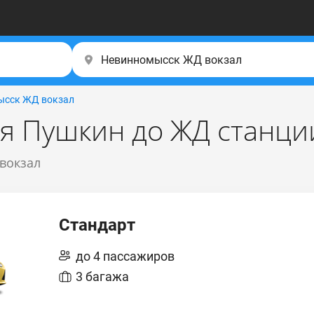
ысск ЖД вокзал
ля Пушкин до ЖД станц
 вокзал
Стандарт
до 4 пассажиров
3 багажа