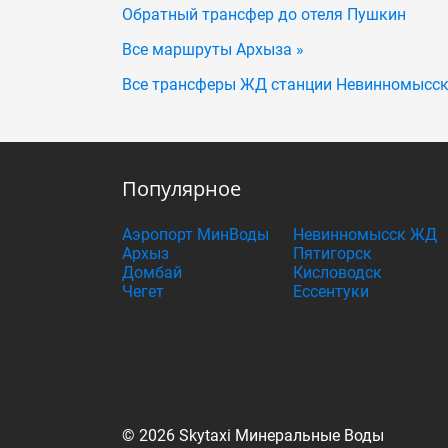
Обратный трансфер до отеля Пушкин
Все маршруты Архыза »
Все трансферы ЖД станции Невинномысск
Популярное
Аэропорт МинВоды
Невинномысск ЖД
Архыз
Пятигорск
Домбай
Кисловодск
Чегет
Ессентуки
© 2026 Skytaxi Минеральные Воды