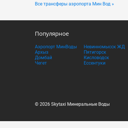
Все трансферы аэропорта Мин Вод »
Популярное
Аэропорт МинВоды
Невинномысск ЖД
Архыз
Пятигорск
Домбай
Кисловодск
Чегет
Ессентуки
© 2026 Skytaxi Минеральные Воды