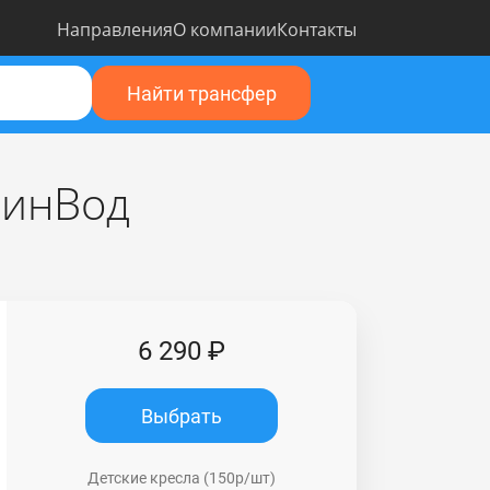
Направления
О компании
Контакты
Найти трансфер
МинВод
6 290 ₽
Выбрать
Детские кресла (150р/шт)