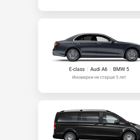
E-class
|
Audi A6
|
BMW 5
Иномарки не старше 5 лет