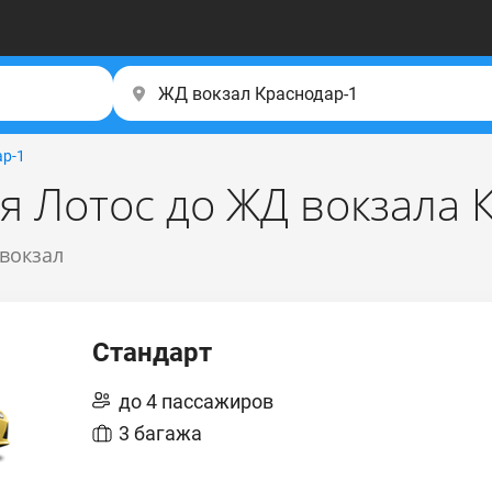
р-1
я Лотос до ЖД вокзала 
 вокзал
Стандарт
до 4 пассажиров
3 багажа