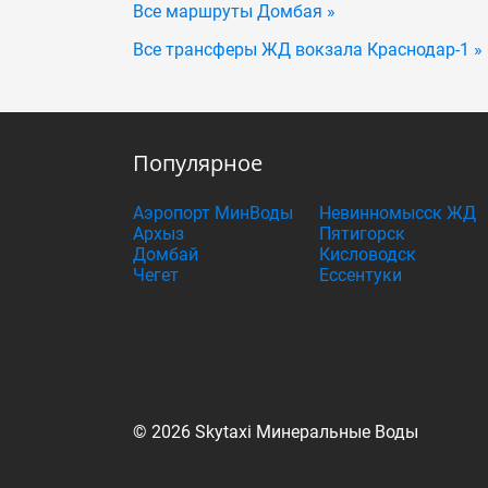
Все маршруты Домбая »
Все трансферы ЖД вокзала Краснодар-1 »
Популярное
Аэропорт МинВоды
Невинномысск ЖД
Архыз
Пятигорск
Домбай
Кисловодск
Чегет
Ессентуки
© 2026 Skytaxi Минеральные Воды