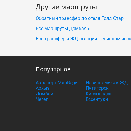
Другие маршруты
Обратный трансфер до отеля Голд Стар
Все маршруты Домбая »
Все трансферы ЖД станции Невинномысск
Популярное
Аэропорт МинВоды
Невинномысск ЖД
Архыз
Пятигорск
Домбай
Кисловодск
Чегет
Ессентуки