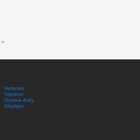
 »
Нальчик
Терскол
Поляна Азау
Эльбрус