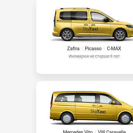
Zafira
|
Picasso
|
C-MAX
Иномарки не старше 8 лет
Mercedes Vito
|
VW Caravelle