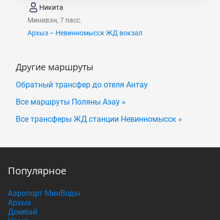
Никита
Минивэн, 7 пасс.
Архыз – Невинномысск ЖД вокзал
Другие маршруты
Обратный трансфер до отеля Антау
Все маршруты Поляны Азау »
Все трансферы ЖД станции Невинномысск »
Популярное
Аэропорт МинВоды
Архыз
Домбай