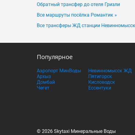
Обратный трансфер до отеля Гризли
Все маршруты посёлка Романтик »
Все трансферы ЖД станции Невинномысск
Популярное
Аэропорт МинВоды
Невинномысск ЖД
Архыз
Пятигорск
Домбай
Кисловодск
Чегет
Ессентуки
© 2026 Skytaxi Минеральные Воды