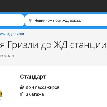
сск ЖД вокзал
ля Гризли до ЖД станци
 вокзал
Стандарт
до 4 пассажиров
3 багажа