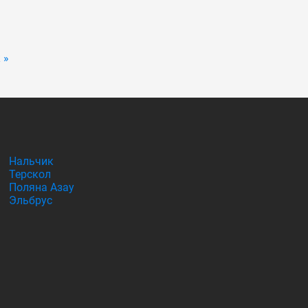
 »
Нальчик
Терскол
Поляна Азау
Эльбрус