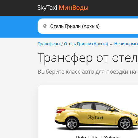
Трансферы
/
Отель Гризли (Apxыз)
→
Невинномы
Трансфер от оте
Выберите класс авто для поездки на
Polo
|
Rio
|
Solaris