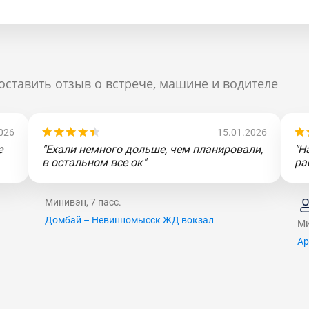
оставить отзыв о встрече, машине и водителе
026
15.01.2026
е
"Ехали немного дольше, чем планировали,
"Н
в остальном все ок"
ра
Минивэн, 7 пасс.
Домбай – Невинномысск ЖД вокзал
Ми
Ар