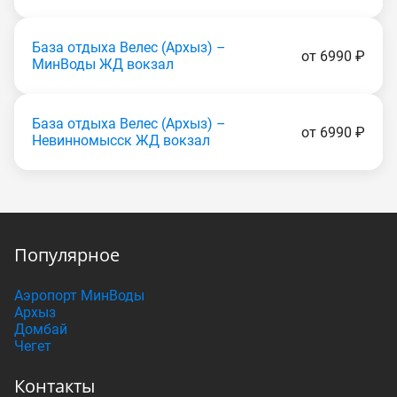
База отдыха Велес (Apxыз) –
от 6990 ₽
МинВоды ЖД вокзал
База отдыха Велес (Apxыз) –
от 6990 ₽
Невинномысск ЖД вокзал
Популярное
Аэропорт МинВоды
Архыз
Домбай
Чегет
Контакты