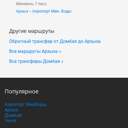
Минивэн, 7 пасс.
Архыз – Аэропорт Мин. Воды
Другие маршруты
Обратный трансфер от Домбая до Архыза
Все маршруты Архыза »
Все трансферы Домбая »
Популярное
Аэропорт МинВоды
Архыз
Домбай
Чегет