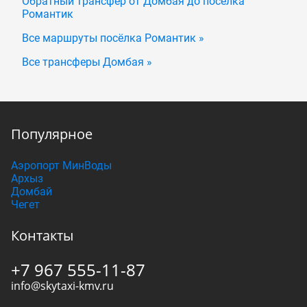
Обратный трансфер от Домбая до посёлка
Романтик
Все маршруты посёлка Романтик »
Все трансферы Домбая »
Популярное
Аэропорт МинВоды
Архыз
Домбай
Чегет
Контакты
+7 967 555-11-87
info@skytaxi-kmv.ru